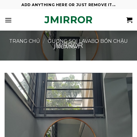
Skip
ADD ANYTHING HERE OR JUST REMOVE IT...
to
JMIRROR
content
TRANG CHỦ
/
GƯƠNG SOI LAVABO BỒN CHẬU
RỬA MẶT