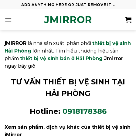
Skip
ADD ANYTHING HERE OR JUST REMOVE IT...
to
JMIRROR
content
jMIRROR
là nhà sản xuất, phân phối
thiết bị vệ sinh
Hải Phòng
lớn nhất. Tìm hiểu thương hiệu sản
phẩm
thiết bị vệ sinh bán ở Hải Phòng
Jmirror
ngay bây giờ
TƯ VẤN THIẾT BỊ VỆ SINH TẠI
HẢI PHÒNG
Hotline:
0918178386
Xem sản phẩm, dịch vụ khác của thiết bị vệ sinh
jMirror