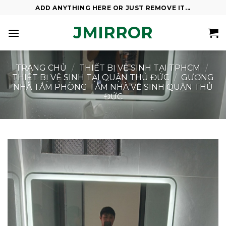
Skip
ADD ANYTHING HERE OR JUST REMOVE IT...
to
JMIRROR
content
TRANG CHỦ
/
THIẾT BỊ VỆ SINH TẠI TPHCM
/
THIẾT BỊ VỆ SINH TẠI QUẬN THỦ ĐỨC
/
GƯƠNG
NHÀ TẮM PHÒNG TẮM NHÀ VỆ SINH QUẬN THỦ
ĐỨC