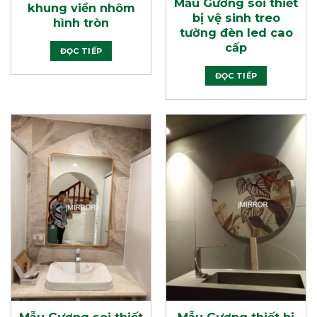
Mẫu Gương soi thiết
khung viền nhôm
bị vệ sinh treo
hình tròn
tường đèn led cao
cấp
ĐỌC TIẾP
ĐỌC TIẾP
Mẫu Gương soi thiết
Mẫu Gương thiết bị