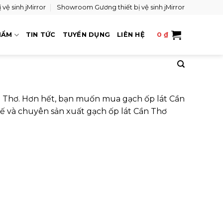
vệ sinh jMirror
Showroom Gương thiết bị vệ sinh jMirror
HẨM
TIN TỨC
TUYỂN DỤNG
LIÊN HỆ
0
₫
n Thơ. Hơn hết, bạn muốn mua gạch ốp lát Cần
hế và chuyên sản xuất gạch ốp lát Cần Thơ