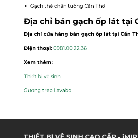
Gạch thẻ chân tường Cần Thơ
Địa chỉ bán gạch ốp lát tại
Địa chỉ cửa hàng bán gạch ốp lát tại Cần T
Điện thoại:
0981.00.22.36
Xem thêm:
Thiết bị vệ sinh
Gương treo Lavabo
THIẾT BỊ VỆ SINH CAO CẤP - jMI