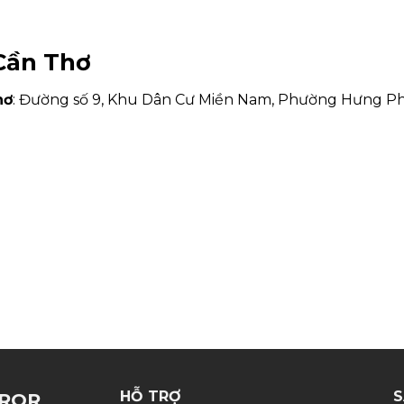
 Cần Thơ
hơ
: Đường số 9, Khu Dân Cư Miền Nam, Phường Hưng Ph
HỖ TRỢ
S
RROR