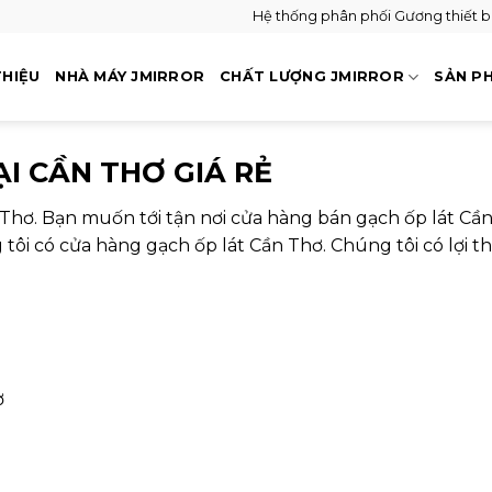
Hệ thống phân phối Gương thiết bị 
THIỆU
NHÀ MÁY JMIRROR
CHẤT LƯỢNG JMIRROR
SẢN P
I CẦN THƠ GIÁ RẺ
 Thơ. Bạn muốn tới tận nơi cửa hàng bán gạch ốp lát Cầ
tôi có cửa hàng gạch ốp lát Cần Thơ. Chúng tôi có lợi t
ơ