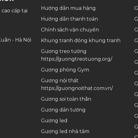
Hướng dẫn mua hàng
G
cao cấp tại
Hướng dẫn thanh toán
G
Chính sách vận chuyển
G
uân - Hà Nội
Khung tranh
đóng khung tranh
G
Gương treo tường
G
https://guongtreotuong.org/
G
Gương phòng Gym
G
Gương nội thất
G
https://guongnoithat.com.vn/
G
Gương soi toàn thân
G
Gương dán tường
G
Gương led
G
Gương led nhà tắm
C