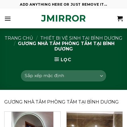
Skip
ADD ANYTHING HERE OR JUST REMOVE IT...
to
JMIRROR
content
TRANG CHỦ
/
THIẾT BỊ VỆ SINH TẠI BÌNH DƯƠNG
/
GƯƠNG NHÀ TẮM PHÒNG TẮM TẠI BÌNH
DƯƠNG
LỌC
GƯƠNG NHÀ TẮM PHÒNG TẮM TẠI BÌNH DƯƠNG