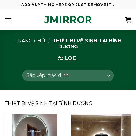
Skip
ADD ANYTHING HERE OR JUST REMOVE IT...
to
JMIRROR
content
TRANG CHỦ
/
THIẾT BỊ VỆ SINH TẠI BÌNH
DƯƠNG
LỌC
THIẾT BỊ VỆ SINH TẠI BÌNH DƯƠNG