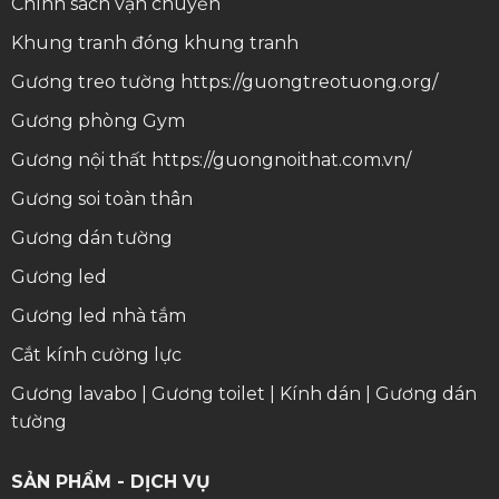
Chính sách vận chuyển
Khung tranh
đóng khung tranh
Gương treo tường
https://guongtreotuong.org/
Gương phòng Gym
Gương nội thất
https://guongnoithat.com.vn/
Gương soi toàn thân
Gương dán tường
Gương led
Gương led nhà tắm
Cắt kính cường lực
Gương lavabo
|
Gương toilet
|
Kính dán
|
Gương dán
tường
SẢN PHẨM - DỊCH VỤ