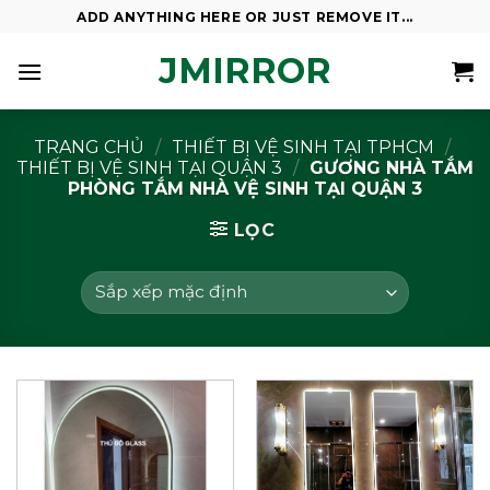
Skip
ADD ANYTHING HERE OR JUST REMOVE IT...
to
JMIRROR
content
TRANG CHỦ
/
THIẾT BỊ VỆ SINH TẠI TPHCM
/
THIẾT BỊ VỆ SINH TẠI QUẬN 3
/
GƯƠNG NHÀ TẮM
PHÒNG TẮM NHÀ VỆ SINH TẠI QUẬN 3
LỌC