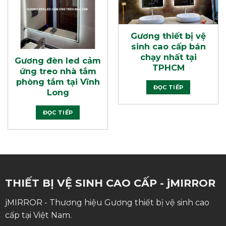
Gương thiết bị vệ
sinh cao cấp bán
chạy nhất tại
Gương đèn led cảm
TPHCM
ứng treo nhà tắm
phòng tắm tại Vĩnh
ĐỌC TIẾP
Long
ĐỌC TIẾP
THIẾT BỊ VỆ SINH CAO CẤP - jMIRROR
jMIRROR - Thương hiệu Gương thiết bị vệ sinh cao
cấp tại Việt Nam.