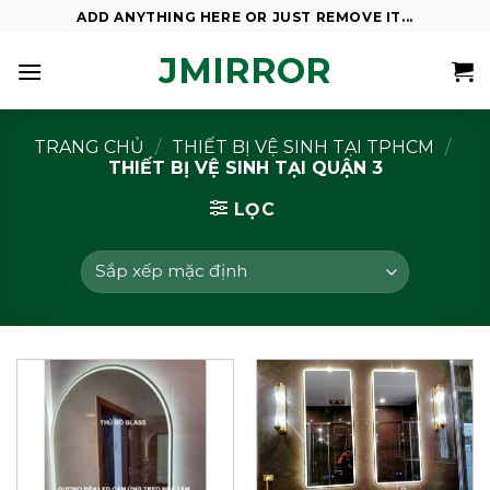
Skip
ADD ANYTHING HERE OR JUST REMOVE IT...
to
JMIRROR
content
TRANG CHỦ
/
THIẾT BỊ VỆ SINH TẠI TPHCM
/
THIẾT BỊ VỆ SINH TẠI QUẬN 3
LỌC