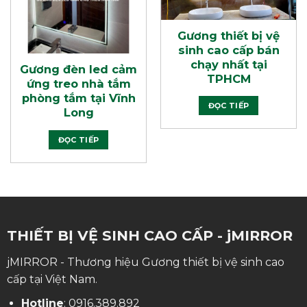
Gương thiết bị vệ
sinh cao cấp bán
chạy nhất tại
Gương đèn led cảm
TPHCM
ứng treo nhà tắm
phòng tắm tại Vĩnh
ĐỌC TIẾP
Long
ĐỌC TIẾP
THIẾT BỊ VỆ SINH CAO CẤP - jMIRROR
jMIRROR - Thương hiệu Gương thiết bị vệ sinh cao
cấp tại Việt Nam.
Hotline
:
0916.389.892