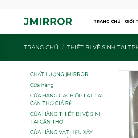
Skip
to
JMIRROR
content
TRANG CHỦ
GIỚI 
TRANG CHỦ
/
THIẾT BỊ VỆ SINH TẠI T
CHẤT LƯỢNG jMIRROR
Cửa hàng
CỬA HÀNG GẠCH ỐP LÁT TẠI
CẦN THƠ GIÁ RẺ
CỬA HÀNG THIẾT BỊ VỆ SINH
TẠI CẦN THƠ
CỬA HÀNG VẬT LIỆU XÂY