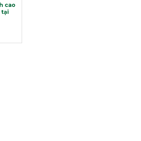
nh cao
tại