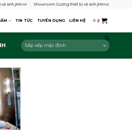
vệ sinh jMirror
Showroom Gương thiết bị vệ sinh jMirror
HẨM
TIN TỨC
TUYỂN DỤNG
LIÊN HỆ
0
₫
NH