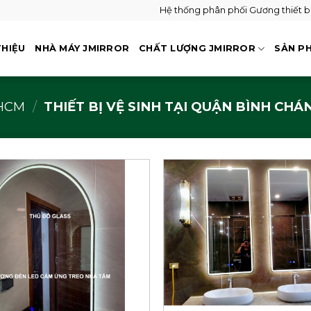
Hệ thống phân phối Gương thiết bị 
THIỆU
NHÀ MÁY JMIRROR
CHẤT LƯỢNG JMIRROR
SẢN P
PHCM
/
THIẾT BỊ VỆ SINH TẠI QUẬN BÌNH CHÁ