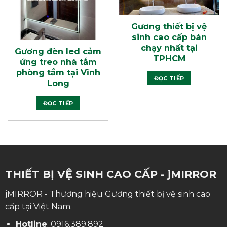
Gương thiết bị vệ
sinh cao cấp bán
chạy nhất tại
Gương đèn led cảm
TPHCM
ứng treo nhà tắm
phòng tắm tại Vĩnh
ĐỌC TIẾP
Long
ĐỌC TIẾP
THIẾT BỊ VỆ SINH CAO CẤP - jMIRROR
jMIRROR - Thương hiệu Gương thiết bị vệ sinh cao
cấp tại Việt Nam.
Hotline
:
0916.389.892