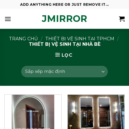
Skip
ADD ANYTHING HERE OR JUST REMOVE IT...
to
JMIRROR
content
TRANG CHỦ
/
THIẾT BỊ VỆ SINH TẠI TPHCM
/
THIẾT BỊ VỆ SINH TẠI NHÀ BÈ
LỌC