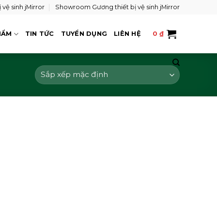
vệ sinh jMirror
Showroom Gương thiết bị vệ sinh jMirror
HẨM
TIN TỨC
TUYỂN DỤNG
LIÊN HỆ
0
₫