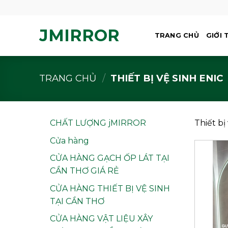
Skip
to
JMIRROR
content
TRANG CHỦ
GIỚI 
TRANG CHỦ
/
THIẾT BỊ VỆ SINH ENIC
CHẤT LƯỢNG jMIRROR
Thiết bị
Cửa hàng
CỬA HÀNG GẠCH ỐP LÁT TẠI
CẦN THƠ GIÁ RẺ
CỬA HÀNG THIẾT BỊ VỆ SINH
TẠI CẦN THƠ
CỬA HÀNG VẬT LIỆU XÂY