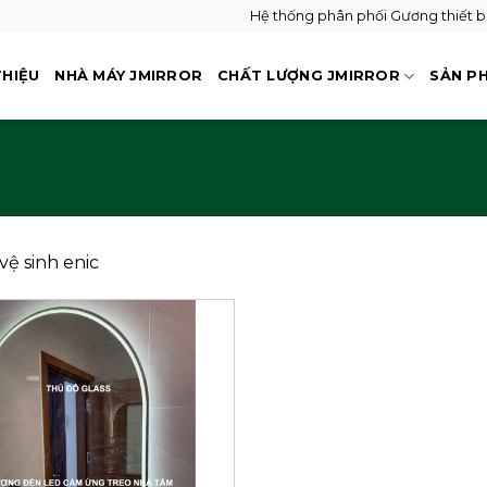
Hệ thống phân phối Gương thiết bị 
THIỆU
NHÀ MÁY JMIRROR
CHẤT LƯỢNG JMIRROR
SẢN P
 vệ sinh enic