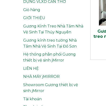
DỰNG VLXD CẦN THƠ
Giỏ hàng
GIỚI THIỆU
Gương Kính Treo Nhà Tắm Nhà
Gươ
Vệ Sinh Tại Thủy Nguyên
treo 
Gương kính treo tường Nhà
Tắm Nhà Vệ Sinh Tại Đồ Sơn
Hệ thống phân phối Gương
thiết bị vệ sinh jMirror
LIÊN HỆ
NHÀ MÁY jMIRROR
Showroom Gương thiết bị vệ
sinh jMirror
Tài khoản