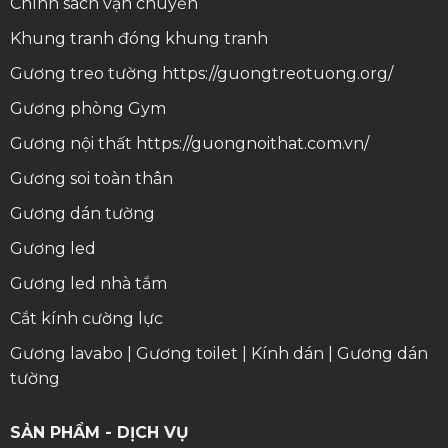
Chính sách vận chuyển
Khung tranh
đóng khung tranh
Gương treo tường
https://guongtreotuong.org/
Gương phòng Gym
Gương nội thất
https://guongnoithat.com.vn/
Gương soi toàn thân
Gương dán tường
Gương led
Gương led nhà tắm
Cắt kính cường lực
Gương lavabo
|
Gương toilet
|
Kính dán
|
Gương dán
tường
SẢN PHẨM - DỊCH VỤ