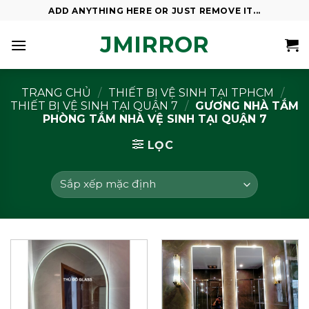
Skip
ADD ANYTHING HERE OR JUST REMOVE IT...
to
JMIRROR
content
TRANG CHỦ
/
THIẾT BỊ VỆ SINH TẠI TPHCM
/
THIẾT BỊ VỆ SINH TẠI QUẬN 7
/
GƯƠNG NHÀ TẮM
PHÒNG TẮM NHÀ VỆ SINH TẠI QUẬN 7
LỌC