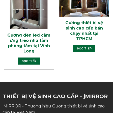
Gương thiết bị vệ
sinh cao cấp bán
chạy nhất tại
Gương đèn led cảm
TPHCM
ứng treo nhà tắm
phòng tắm tại Vĩnh
ĐỌC TIẾP
Long
ĐỌC TIẾP
THIẾT BỊ VỆ SINH CAO CẤP - jMIRROR
jMIRROR - Thương hiệu Gương thiết bị vệ sinh cao
cấp tại Việt Nam.