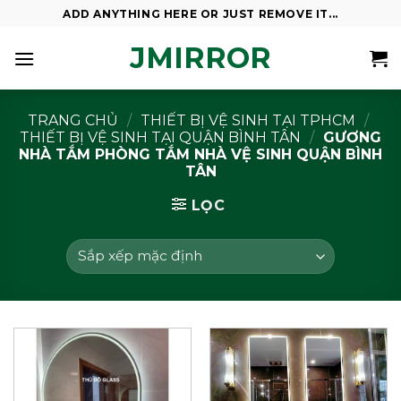
Skip
ADD ANYTHING HERE OR JUST REMOVE IT...
to
JMIRROR
content
TRANG CHỦ
/
THIẾT BỊ VỆ SINH TẠI TPHCM
/
THIẾT BỊ VỆ SINH TẠI QUẬN BÌNH TÂN
/
GƯƠNG
NHÀ TẮM PHÒNG TẮM NHÀ VỆ SINH QUẬN BÌNH
TÂN
LỌC