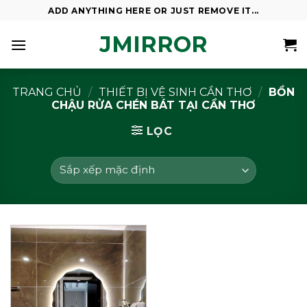
Skip
ADD ANYTHING HERE OR JUST REMOVE IT...
to
JMIRROR
content
TRANG CHỦ
/
THIẾT BỊ VỆ SINH CẦN THƠ
/
BỒN
CHẬU RỬA CHÉN BÁT TẠI CẦN THƠ
LỌC